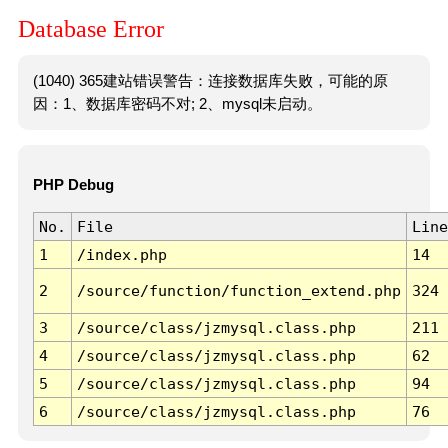
Database Error
(1040) 365建站错误警告：连接数据库失败，可能的原
因：1、数据库密码不对; 2、mysql未启动。
PHP Debug
No.
File
Line
1
/index.php
14
2
/source/function/function_extend.php
324
3
/source/class/jzmysql.class.php
211
4
/source/class/jzmysql.class.php
62
5
/source/class/jzmysql.class.php
94
6
/source/class/jzmysql.class.php
76