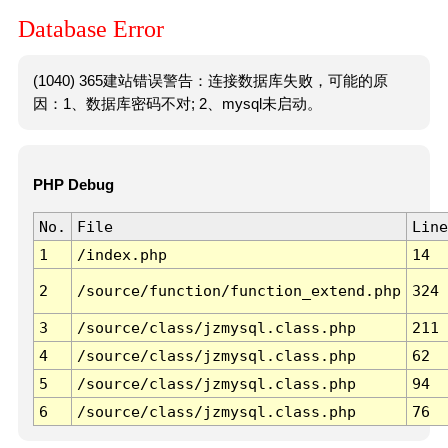
Database Error
(1040) 365建站错误警告：连接数据库失败，可能的原
因：1、数据库密码不对; 2、mysql未启动。
PHP Debug
No.
File
Line
1
/index.php
14
2
/source/function/function_extend.php
324
3
/source/class/jzmysql.class.php
211
4
/source/class/jzmysql.class.php
62
5
/source/class/jzmysql.class.php
94
6
/source/class/jzmysql.class.php
76