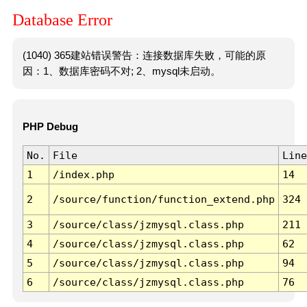
Database Error
(1040) 365建站错误警告：连接数据库失败，可能的原
因：1、数据库密码不对; 2、mysql未启动。
PHP Debug
No.
File
Line
1
/index.php
14
2
/source/function/function_extend.php
324
3
/source/class/jzmysql.class.php
211
4
/source/class/jzmysql.class.php
62
5
/source/class/jzmysql.class.php
94
6
/source/class/jzmysql.class.php
76