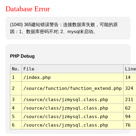
Database Error
(1040) 365建站错误警告：连接数据库失败，可能的原
因：1、数据库密码不对; 2、mysql未启动。
PHP Debug
No.
File
Line
1
/index.php
14
2
/source/function/function_extend.php
324
3
/source/class/jzmysql.class.php
211
4
/source/class/jzmysql.class.php
62
5
/source/class/jzmysql.class.php
94
6
/source/class/jzmysql.class.php
76