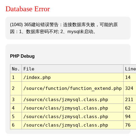
Database Error
(1040) 365建站错误警告：连接数据库失败，可能的原
因：1、数据库密码不对; 2、mysql未启动。
PHP Debug
No.
File
Line
1
/index.php
14
2
/source/function/function_extend.php
324
3
/source/class/jzmysql.class.php
211
4
/source/class/jzmysql.class.php
62
5
/source/class/jzmysql.class.php
94
6
/source/class/jzmysql.class.php
76