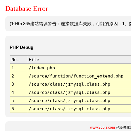
Database Error
(1040) 365建站错误警告：连接数据库失败，可能的原因：1、数
PHP Debug
No.
File
1
/index.php
2
/source/function/function_extend.php
3
/source/class/jzmysql.class.php
4
/source/class/jzmysql.class.php
5
/source/class/jzmysql.class.php
6
/source/class/jzmysql.class.php
www.365jz.com
已经将此