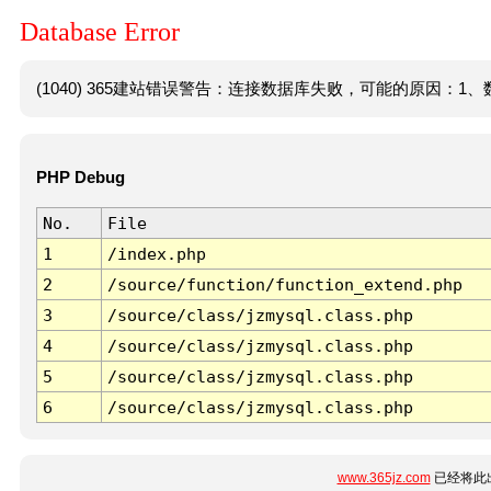
Database Error
(1040) 365建站错误警告：连接数据库失败，可能的原因：1、数
PHP Debug
No.
File
1
/index.php
2
/source/function/function_extend.php
3
/source/class/jzmysql.class.php
4
/source/class/jzmysql.class.php
5
/source/class/jzmysql.class.php
6
/source/class/jzmysql.class.php
www.365jz.com
已经将此