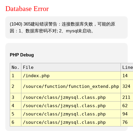
Database Error
(1040) 365建站错误警告：连接数据库失败，可能的原
因：1、数据库密码不对; 2、mysql未启动。
PHP Debug
No.
File
Line
1
/index.php
14
2
/source/function/function_extend.php
324
3
/source/class/jzmysql.class.php
211
4
/source/class/jzmysql.class.php
62
5
/source/class/jzmysql.class.php
94
6
/source/class/jzmysql.class.php
76