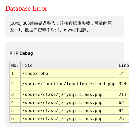
Database Error
(1040) 365建站错误警告：连接数据库失败，可能的原
因：1、数据库密码不对; 2、mysql未启动。
PHP Debug
No.
File
Line
1
/index.php
14
2
/source/function/function_extend.php
324
3
/source/class/jzmysql.class.php
211
4
/source/class/jzmysql.class.php
62
5
/source/class/jzmysql.class.php
94
6
/source/class/jzmysql.class.php
76