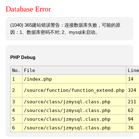
Database Error
(1040) 365建站错误警告：连接数据库失败，可能的原
因：1、数据库密码不对; 2、mysql未启动。
PHP Debug
No.
File
Line
1
/index.php
14
2
/source/function/function_extend.php
324
3
/source/class/jzmysql.class.php
211
4
/source/class/jzmysql.class.php
62
5
/source/class/jzmysql.class.php
94
6
/source/class/jzmysql.class.php
76