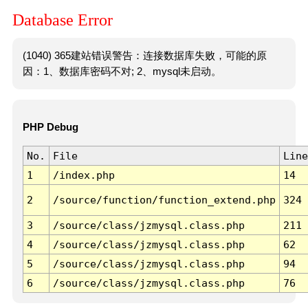
Database Error
(1040) 365建站错误警告：连接数据库失败，可能的原
因：1、数据库密码不对; 2、mysql未启动。
PHP Debug
No.
File
Line
1
/index.php
14
2
/source/function/function_extend.php
324
3
/source/class/jzmysql.class.php
211
4
/source/class/jzmysql.class.php
62
5
/source/class/jzmysql.class.php
94
6
/source/class/jzmysql.class.php
76