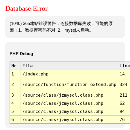
Database Error
(1040) 365建站错误警告：连接数据库失败，可能的原
因：1、数据库密码不对; 2、mysql未启动。
PHP Debug
No.
File
Line
1
/index.php
14
2
/source/function/function_extend.php
324
3
/source/class/jzmysql.class.php
211
4
/source/class/jzmysql.class.php
62
5
/source/class/jzmysql.class.php
94
6
/source/class/jzmysql.class.php
76