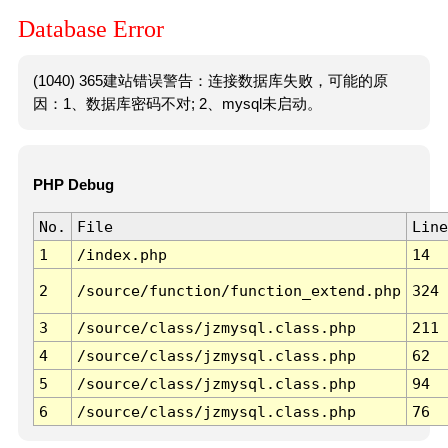
Database Error
(1040) 365建站错误警告：连接数据库失败，可能的原
因：1、数据库密码不对; 2、mysql未启动。
PHP Debug
No.
File
Line
1
/index.php
14
2
/source/function/function_extend.php
324
3
/source/class/jzmysql.class.php
211
4
/source/class/jzmysql.class.php
62
5
/source/class/jzmysql.class.php
94
6
/source/class/jzmysql.class.php
76