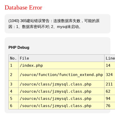
Database Error
(1040) 365建站错误警告：连接数据库失败，可能的原
因：1、数据库密码不对; 2、mysql未启动。
PHP Debug
No.
File
Line
1
/index.php
14
2
/source/function/function_extend.php
324
3
/source/class/jzmysql.class.php
211
4
/source/class/jzmysql.class.php
62
5
/source/class/jzmysql.class.php
94
6
/source/class/jzmysql.class.php
76