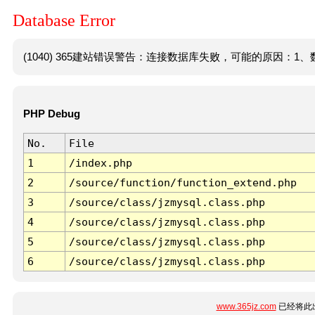
Database Error
(1040) 365建站错误警告：连接数据库失败，可能的原因：1、数
PHP Debug
No.
File
1
/index.php
2
/source/function/function_extend.php
3
/source/class/jzmysql.class.php
4
/source/class/jzmysql.class.php
5
/source/class/jzmysql.class.php
6
/source/class/jzmysql.class.php
www.365jz.com
已经将此