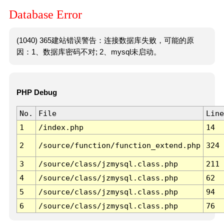
Database Error
(1040) 365建站错误警告：连接数据库失败，可能的原
因：1、数据库密码不对; 2、mysql未启动。
PHP Debug
No.
File
Line
1
/index.php
14
2
/source/function/function_extend.php
324
3
/source/class/jzmysql.class.php
211
4
/source/class/jzmysql.class.php
62
5
/source/class/jzmysql.class.php
94
6
/source/class/jzmysql.class.php
76