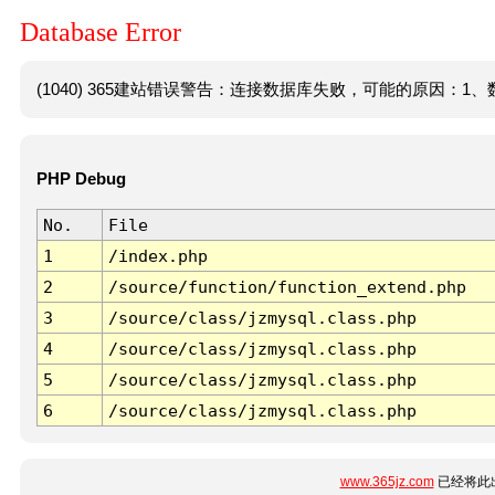
Database Error
(1040) 365建站错误警告：连接数据库失败，可能的原因：1、数
PHP Debug
No.
File
1
/index.php
2
/source/function/function_extend.php
3
/source/class/jzmysql.class.php
4
/source/class/jzmysql.class.php
5
/source/class/jzmysql.class.php
6
/source/class/jzmysql.class.php
www.365jz.com
已经将此