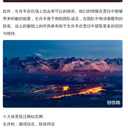
此外，生肖羊在任场上也会有可以的推崇。他们的情愫在责任中能够
带来积极的能量，生肖羊善于相助团队成员，在团队中饰演着暖和的
扮装。这么积极朝上的作风将有助于生肖羊在责任中获取更多的招供
与维持。
十大体育投注网站官网
生肖蛇：顽强信念，联袂同业