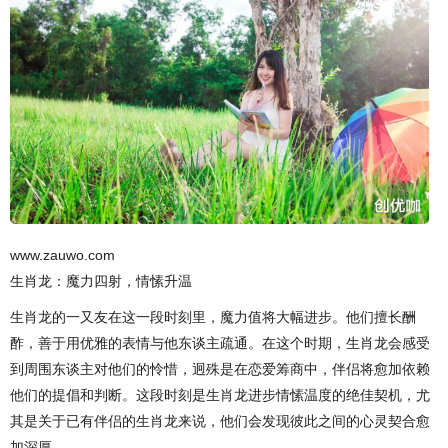
www.zauwo.com
生肖龙：魔力四射，情愫升温
生肖龙的一又友在这一段时刻里，魔力值将大幅进步。他们擅长酬
酢，善于用优雅的表情与他东谈主疏通。在这个时期，生肖龙会感受
到周围东谈主对他们的怜惜，迥殊是在恋爱筹商中，伴侣将愈加依赖
他们的提倡和判断。这段时刻是生肖龙进步情愫温度的绝佳契机，尤
其是关于已有伴侣的生肖龙来说，他们会发现彼此之间的心灵契合愈
加深厚。