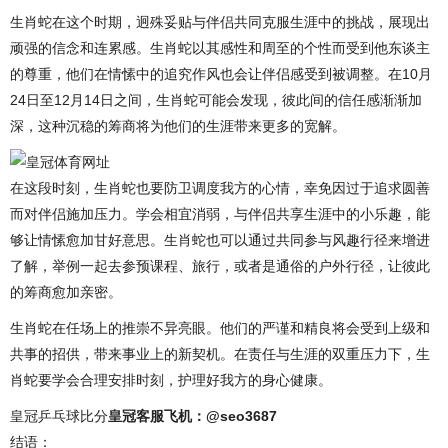
生肖蛇在这个时期，迥殊妥贴与伴侣共同克服生涯中的挑战，展现出
顽强的信念和连累感。生肖蛇以其感性和周至的个性而受到他东谈主
的尊重，他们在情愫中的追究作风也会让伴侣感受到被调整。在10月
24日至12月14日之间，生肖蛇可能会发现，彼此间的信任感渐渐加
深，这种沉稳的筹商将为他们的生涯带来更多的宽解。
在这段时刻，生肖蛇也要防卫调度我方的心情，幸免因过于追求圆善
而对伴侣施加压力。学会相宜消弱，与伴侣共享生涯中的小乐趣，能
够让情愫愈加甘好意思。生肖蛇也可以通过共同参与风趣行径来增进
了解，举例一起去参预课程、旅行，或者是通俗的户外行径，让彼此
的筹商愈加亲密。
生肖蛇在任场上的推崇不异亮眼。他们的严谨和精良将会受到上级和
共事的招供，带来事业上的新契机。在责任与生涯的双重压力下，生
肖蛇要学会合理安排时刻，护理好我方的身心健康。
皇冠乒乓球比分
皇冠客服飞机：@seo3687
结语：