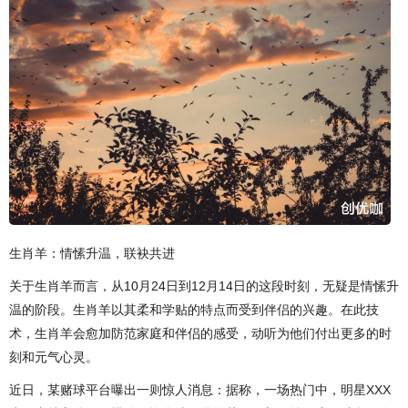
生肖羊：情愫升温，联袂共进
关于生肖羊而言，从10月24日到12月14日的这段时刻，无疑是情愫升
温的阶段。生肖羊以其柔和学贴的特点而受到伴侣的兴趣。在此技
术，生肖羊会愈加防范家庭和伴侣的感受，动听为他们付出更多的时
刻和元气心灵。
近日，某赌球平台曝出一则惊人消息：据称，一场热门中，明星XXX