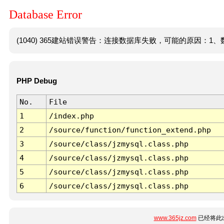
Database Error
(1040) 365建站错误警告：连接数据库失败，可能的原因：1、数
PHP Debug
No.
File
1
/index.php
2
/source/function/function_extend.php
3
/source/class/jzmysql.class.php
4
/source/class/jzmysql.class.php
5
/source/class/jzmysql.class.php
6
/source/class/jzmysql.class.php
www.365jz.com
已经将此