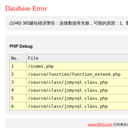
Database Error
(1040) 365建站错误警告：连接数据库失败，可能的原因：1、数
PHP Debug
No.
File
1
/index.php
2
/source/function/function_extend.php
3
/source/class/jzmysql.class.php
4
/source/class/jzmysql.class.php
5
/source/class/jzmysql.class.php
6
/source/class/jzmysql.class.php
www.365jz.com
已经将此