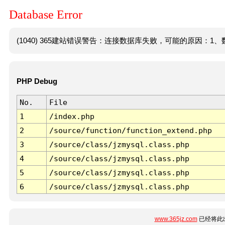
Database Error
(1040) 365建站错误警告：连接数据库失败，可能的原因：1、数
PHP Debug
No.
File
1
/index.php
2
/source/function/function_extend.php
3
/source/class/jzmysql.class.php
4
/source/class/jzmysql.class.php
5
/source/class/jzmysql.class.php
6
/source/class/jzmysql.class.php
www.365jz.com
已经将此