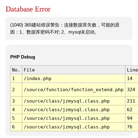
Database Error
(1040) 365建站错误警告：连接数据库失败，可能的原
因：1、数据库密码不对; 2、mysql未启动。
PHP Debug
No.
File
Line
1
/index.php
14
2
/source/function/function_extend.php
324
3
/source/class/jzmysql.class.php
211
4
/source/class/jzmysql.class.php
62
5
/source/class/jzmysql.class.php
94
6
/source/class/jzmysql.class.php
76