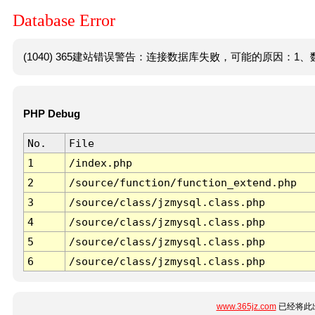
Database Error
(1040) 365建站错误警告：连接数据库失败，可能的原因：1、数
PHP Debug
No.
File
1
/index.php
2
/source/function/function_extend.php
3
/source/class/jzmysql.class.php
4
/source/class/jzmysql.class.php
5
/source/class/jzmysql.class.php
6
/source/class/jzmysql.class.php
www.365jz.com
已经将此