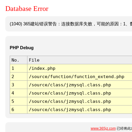
Database Error
(1040) 365建站错误警告：连接数据库失败，可能的原因：1、数
PHP Debug
No.
File
1
/index.php
2
/source/function/function_extend.php
3
/source/class/jzmysql.class.php
4
/source/class/jzmysql.class.php
5
/source/class/jzmysql.class.php
6
/source/class/jzmysql.class.php
www.365jz.com
已经将此