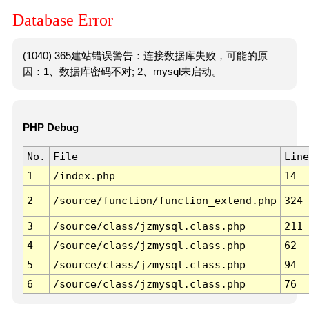
Database Error
(1040) 365建站错误警告：连接数据库失败，可能的原
因：1、数据库密码不对; 2、mysql未启动。
PHP Debug
No.
File
Line
1
/index.php
14
2
/source/function/function_extend.php
324
3
/source/class/jzmysql.class.php
211
4
/source/class/jzmysql.class.php
62
5
/source/class/jzmysql.class.php
94
6
/source/class/jzmysql.class.php
76