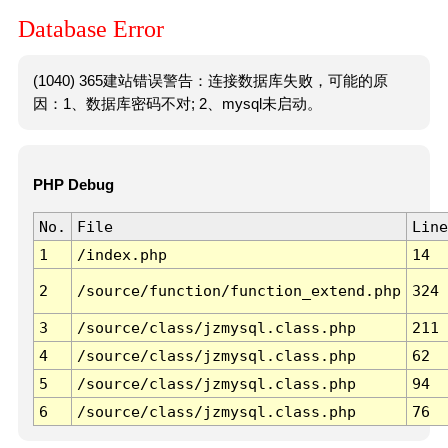
Database Error
(1040) 365建站错误警告：连接数据库失败，可能的原
因：1、数据库密码不对; 2、mysql未启动。
PHP Debug
No.
File
Line
1
/index.php
14
2
/source/function/function_extend.php
324
3
/source/class/jzmysql.class.php
211
4
/source/class/jzmysql.class.php
62
5
/source/class/jzmysql.class.php
94
6
/source/class/jzmysql.class.php
76