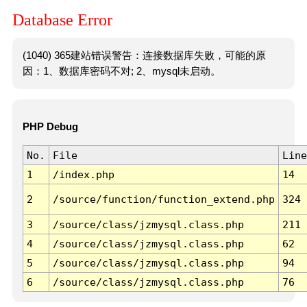
Database Error
(1040) 365建站错误警告：连接数据库失败，可能的原
因：1、数据库密码不对; 2、mysql未启动。
PHP Debug
No.
File
Line
1
/index.php
14
2
/source/function/function_extend.php
324
3
/source/class/jzmysql.class.php
211
4
/source/class/jzmysql.class.php
62
5
/source/class/jzmysql.class.php
94
6
/source/class/jzmysql.class.php
76