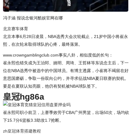
冯子涵 报说念银河酷娱官网在哪
北京赛车体育
北京本事6月28日凌晨，NBA选秀大会次轮截止，21岁中国小将崔永
熙，在次轮未取得球队的心疼，最终落第。
www.crowngamblingclub.com事实八卦，相似度低的长句：
崔永熙也错失成为王治郅、姚明、周琦、王哲林等东说念主后，下一
位在NBA选秀中被选中的中国球员。有博主透露，小崔将不竭留在好
意思国磨砺，争取一份双向公约，并寻求征战NBA夏日联赛的契机。
要是在夏联认知亮眼，他仍有契机被NBA球队签下。
皇冠hg86a
皇冠信用盘要押金吗
崔永熙司职小前卫，上赛季效劳于CBA广州男篮，出场50次，场均砍
下15.7分6篮板3.3助攻1.7抢断。
zh皇冠体育搭建教程