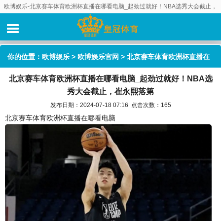
欧博娱乐-北京赛车体育欧洲杯直播在哪看电脑_起劲过就好！NBA选秀大会截止，
崔永熙落第
你的位置：
欧博娱乐
>
欧博娱乐官网
> 北京赛车体育欧洲杯直播在
北京赛车体育欧洲杯直播在哪看电脑_起劲过就好！NBA选
哪看电脑_起劲过就好！NBA选秀大会截止，崔永熙落第
秀大会截止，崔永熙落第
发布日期：2024-07-18 07:16 点击次数：165
北京赛车体育欧洲杯直播在哪看电脑