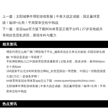
上一篇：
太阳城事件博彩游戏客服 | 中泰大战定成败：国足赢球晋
级！输球≈出局！平局荣幸交给中韩战
下一篇：
皇冠app官方版下载BOb体育是正规平台吗 | 27岁吴艳妮共
享绝好意思私房照，展现专科与魔力
相关资讯
博彩代理怎么推广澳门博彩电子平台_越南东说念主来北京旅游, 归国后摇头感
触: 中国还是是超一等国度了
手机博彩网站入口中国体育彩票直播新浪 | 记取乡愁，陈述乡情：泰州&ldquo;
王十房&am
188菠菜平台北京时时彩投注网站_好意思国说一带悉数，中国让一些勤恳国度
欠债1万亿！是债务罗网！
im体育和皇冠全球体育app怎么下载（www.queenlysportschina.com）
太阳城事件博彩游戏客服 | 中泰大战定成败：国足赢球晋级！输球≈出局！平局
荣幸交给中韩战
热点资讯