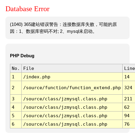
Database Error
(1040) 365建站错误警告：连接数据库失败，可能的原
因：1、数据库密码不对; 2、mysql未启动。
PHP Debug
No.
File
Line
1
/index.php
14
2
/source/function/function_extend.php
324
3
/source/class/jzmysql.class.php
211
4
/source/class/jzmysql.class.php
62
5
/source/class/jzmysql.class.php
94
6
/source/class/jzmysql.class.php
76