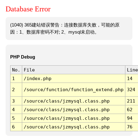
Database Error
(1040) 365建站错误警告：连接数据库失败，可能的原
因：1、数据库密码不对; 2、mysql未启动。
PHP Debug
No.
File
Line
1
/index.php
14
2
/source/function/function_extend.php
324
3
/source/class/jzmysql.class.php
211
4
/source/class/jzmysql.class.php
62
5
/source/class/jzmysql.class.php
94
6
/source/class/jzmysql.class.php
76