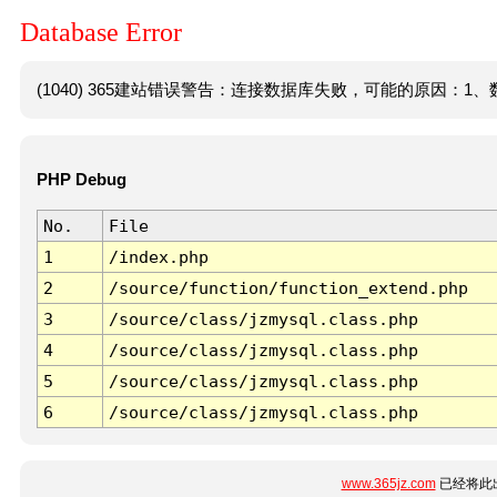
Database Error
(1040) 365建站错误警告：连接数据库失败，可能的原因：1、数
PHP Debug
No.
File
1
/index.php
2
/source/function/function_extend.php
3
/source/class/jzmysql.class.php
4
/source/class/jzmysql.class.php
5
/source/class/jzmysql.class.php
6
/source/class/jzmysql.class.php
www.365jz.com
已经将此