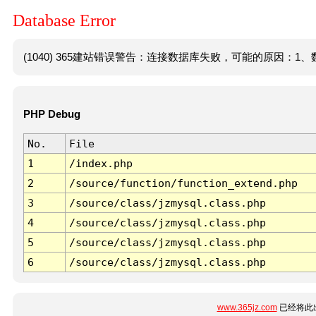
Database Error
(1040) 365建站错误警告：连接数据库失败，可能的原因：1、数
PHP Debug
No.
File
1
/index.php
2
/source/function/function_extend.php
3
/source/class/jzmysql.class.php
4
/source/class/jzmysql.class.php
5
/source/class/jzmysql.class.php
6
/source/class/jzmysql.class.php
www.365jz.com
已经将此