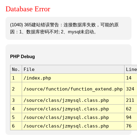
Database Error
(1040) 365建站错误警告：连接数据库失败，可能的原
因：1、数据库密码不对; 2、mysql未启动。
PHP Debug
No.
File
Line
1
/index.php
14
2
/source/function/function_extend.php
324
3
/source/class/jzmysql.class.php
211
4
/source/class/jzmysql.class.php
62
5
/source/class/jzmysql.class.php
94
6
/source/class/jzmysql.class.php
76