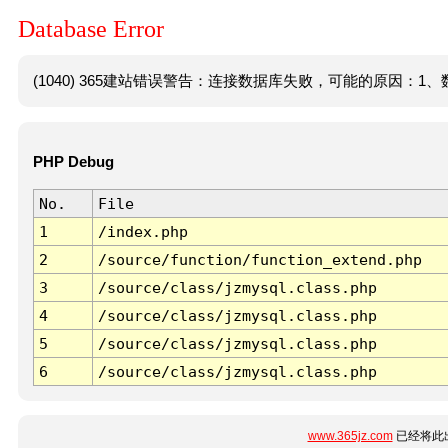
Database Error
(1040) 365建站错误警告：连接数据库失败，可能的原因：1、数
PHP Debug
No.
File
1
/index.php
2
/source/function/function_extend.php
3
/source/class/jzmysql.class.php
4
/source/class/jzmysql.class.php
5
/source/class/jzmysql.class.php
6
/source/class/jzmysql.class.php
www.365jz.com
已经将此