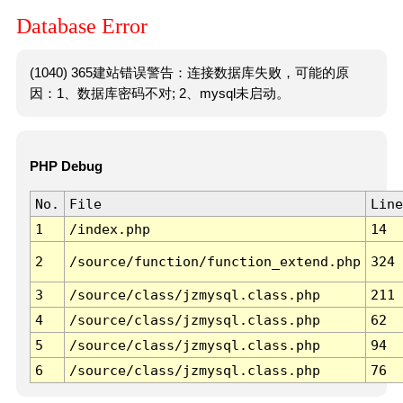
Database Error
(1040) 365建站错误警告：连接数据库失败，可能的原
因：1、数据库密码不对; 2、mysql未启动。
PHP Debug
No.
File
Line
1
/index.php
14
2
/source/function/function_extend.php
324
3
/source/class/jzmysql.class.php
211
4
/source/class/jzmysql.class.php
62
5
/source/class/jzmysql.class.php
94
6
/source/class/jzmysql.class.php
76