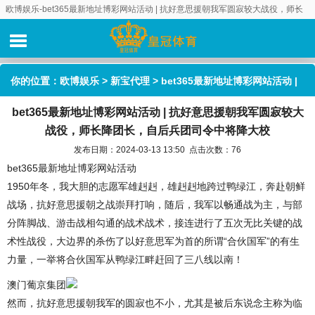
欧博娱乐-bet365最新地址博彩网站活动 | 抗好意思援朝我军圆寂较大战役，师长
降团长，自后兵团司令中将降大校
你的位置：
欧博娱乐
>
新宝代理
> bet365最新地址博彩网站活动 |
bet365最新地址博彩网站活动 | 抗好意思援朝我军圆寂较大
抗好意思援朝我军圆寂较大战役，师长降团长，自后兵团司令中将
战役，师长降团长，自后兵团司令中将降大校
降大校
发布日期：2024-03-13 13:50 点击次数：76
bet365最新地址博彩网站活动
1950年冬，我大胆的志愿军雄赳赳，雄赳赳地跨过鸭绿江，奔赴朝鲜
战场，抗好意思援朝之战崇拜打响，随后，我军以畅通战为主，与部
分阵脚战、游击战相勾通的战术战术，接连进行了五次无比关键的战
术性战役，大边界的杀伤了以好意思军为首的所谓“合伙国军”的有生
力量，一举将合伙国军从鸭绿江畔赶回了三八线以南！
澳门葡京集团
然而，抗好意思援朝我军的圆寂也不小，尤其是被后东说念主称为临