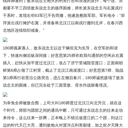
线阵脚遭到了敌东说念主炮火的利害打击和浪漫的反扑，每个连、营
都要不平三四倍敌东说念主的循序困难，师长派东说念主与右翼戎行
干系时，发现右邻63军已不告而撤，他遂急敷陈军部。军长电令：“崇
拜派出戎行掩护右翼，并准备将北汉江以南戎行撤到北岸，在春川西
北地区连续组织戒备。”
180师孤家寡人，敌东说念主以近千辆坦克为先导，在空军的和谐
下，快速向侧后纵深间接；好意思第25师诈欺我勾通部的空闲从右翼
插入，赶快从加平度过北汉江，攻占了济宁里城隍堂渡口；正面南朝
鲜第6师占领了江村里，截止了北汉江南崖渡口；好意思第7师、陆战
第1师再行岩里沿公路突击，进占左侧后春川，180师诚然疲塌了敌东
说念主的困难，但已完全处于三面受敌、背水作战狠毒境况。
为幸免全师被敌合围，上司大叫180师度过北汉江向北升沉，就在这
个时代，师部与团部之间的通讯中断，只可通过东说念主的往来走动
来传令，这么往来一折腾，正本晚上不错沿途渡江的二个团，到达江
边的时代天已大亮，遭到敌炮火对渡河点利害裂缝，加之前夕天降大