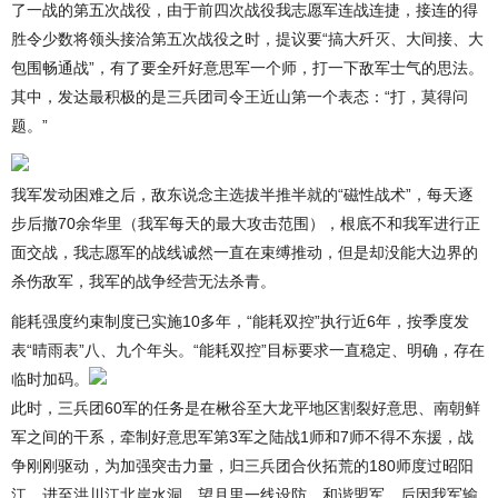
了一战的第五次战役，由于前四次战役我志愿军连战连捷，接连的得
胜令少数将领头接洽第五次战役之时，提议要“搞大歼灭、大间接、大
包围畅通战”，有了要全歼好意思军一个师，打一下敌军士气的思法。
其中，发达最积极的是三兵团司令王近山第一个表态：“打，莫得问
题。”
我军发动困难之后，敌东说念主选拔半推半就的“磁性战术”，每天逐
步后撤70余华里（我军每天的最大攻击范围），根底不和我军进行正
面交战，我志愿军的战线诚然一直在束缚推动，但是却没能大边界的
杀伤敌军，我军的战争经营无法杀青。
能耗强度约束制度已实施10多年，“能耗双控”执行近6年，按季度发
表“晴雨表”八、九个年头。“能耗双控”目标要求一直稳定、明确，存在
临时加码。
此时，三兵团60军的任务是在楸谷至大龙平地区割裂好意思、南朝鲜
军之间的干系，牵制好意思军第3军之陆战1师和7师不得不东援，战
争刚刚驱动，为加强突击力量，归三兵团合伙拓荒的180师度过昭阳
江、进至洪川江北岸水洞、望月里一线设防，和谐盟军。后因我军输