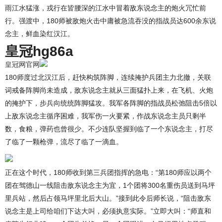
雨江水猛涨，戎行在皆腰深的江水中冒着敌东说念主的炮火冗忙前
行。强渡中，180师被敌炮火击中庸被急流吞没的指战员达600余东说
念主，鲜血染红汉江。
皇冠hg86a
皇冠网官网
180师度过北汉江后，赶快构筑阵脚，连续掩护兵团主力北撤，关联
词戒备阵脚尚未造成，敌东说念主就从三面猛扑上来，在飞机、火炮
的掩护下，步兵向统统阵脚猛攻。我军各阵脚的指战员松弛阻击5倍以
上敌东说念主循序困难，我军伤一火要紧，作战东说念主员只剩半
数，食粮，弹药也曾很少。不少连队坚握到临了一个东说念主，打尽
了临了一颗枪弹，流尽了临了一滴血。
正在这个时代，180师收到第三兵团指挥的急电：“第180师应以两个
团在驾德山一线阻击敌东说念主为宜，1个团将300名重伤员送到马坪
里兵站，然后占领马坪里北后大山。”接到此令后师长说，“阻击敌东
说念主是上司给咱们下达大叫，必须执意实际。”立即大叫：“师直和