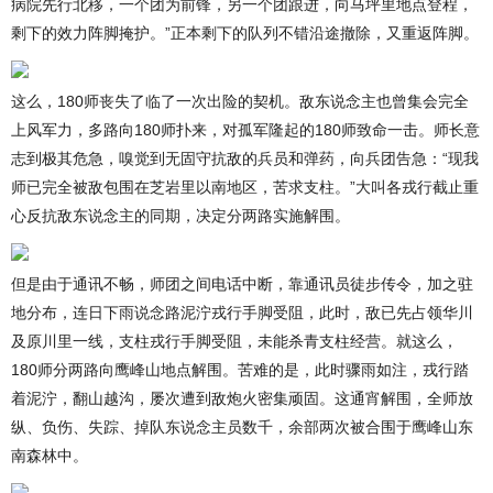
病院先行北移，一个团为前锋，另一个团跟进，向马坪里地点登程，
剩下的效力阵脚掩护。”正本剩下的队列不错沿途撤除，又重返阵脚。
这么，180师丧失了临了一次出险的契机。敌东说念主也曾集会完全
上风军力，多路向180师扑来，对孤军隆起的180师致命一击。师长意
志到极其危急，嗅觉到无固守抗敌的兵员和弹药，向兵团告急：“现我
师已完全被敌包围在芝岩里以南地区，苦求支柱。”大叫各戎行截止重
心反抗敌东说念主的同期，决定分两路实施解围。
但是由于通讯不畅，师团之间电话中断，靠通讯员徒步传令，加之驻
地分布，连日下雨说念路泥泞戎行手脚受阻，此时，敌已先占领华川
及原川里一线，支柱戎行手脚受阻，未能杀青支柱经营。就这么，
180师分两路向鹰峰山地点解围。苦难的是，此时骤雨如注，戎行踏
着泥泞，翻山越沟，屡次遭到敌炮火密集顽固。这通宵解围，全师放
纵、负伤、失踪、掉队东说念主员数千，余部两次被合围于鹰峰山东
南森林中。