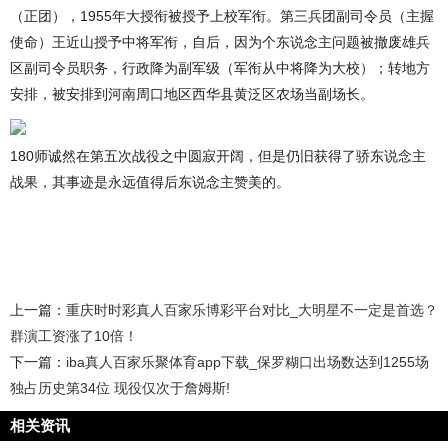
（正团），1955年大授衔被授予上校军衔。第三兵团副司令员（主握
使命）王近山授予中将军衔，自后，因为个东说念主问题被撤废雄兵
区副司令员职务，行政降为副军级（军衔从中将降为大校）；转地方
安排，被安排到河南周口地区西华县黄泛区农场当副场长。
180师诚然在第五次战役之中圆寂开阔，但是仍旧获得了骄东说念主
战果，其事迹是永远值得后东说念主赞美的。
上一篇：
重庆时时彩真人百家乐博彩平台对比_大明星不一定是首选？
群演工资涨了10倍！
下一篇：
iba真人百家乐聚体育app下载_保罗糊口出场数达到1255场
独占历史第34位 现役仅次于詹姆斯!
相关资讯