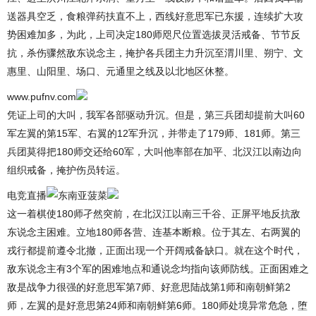
送器具空乏，食粮弹药扶直不上，西线好意思军已东援，连续扩大攻
势困难加多，为此，上司决定180师咫尺位置选拔灵活戒备、节节反
抗，杀伤骤然敌东说念主，掩护各兵团主力升沉至渭川里、朔宁、文
惠里、山阳里、场口、元通里之线及以北地区休整。
www.pufnv.com
凭证上司的大叫，我军各部驱动升沉。但是，第三兵团却提前大叫60
军左翼的第15军、右翼的12军升沉，并带走了179师、181师。第三
兵团莫得把180师交还给60军，大叫他率部在加平、北汉江以南边向
组织戒备，掩护伤员转运。
电竞直播
这一着棋使180师孑然突前，在北汉江以南三千谷、正屏平地反抗敌
东说念主困难。立地180师各营、连基本断粮。位于其左、右两翼的
戎行都提前遵令北撤，正面出现一个开阔戒备缺口。就在这个时代，
敌东说念主有3个军的困难地点和通说念均指向该师防线。正面困难之
敌是战争力很强的好意思军第7师、好意思陆战第1师和南朝鲜第2
师，左翼的是好意思第24师和南朝鲜第6师。180师处境异常危急，堕