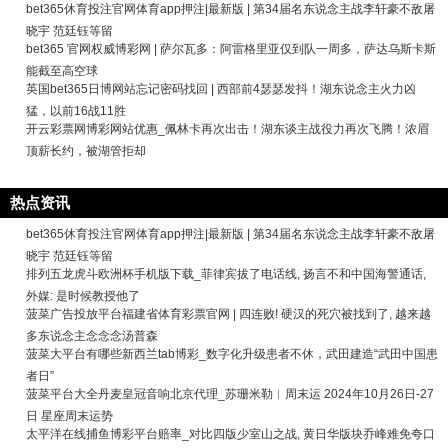
bet365休育投注官网体育app押注|最新版 | 第34届名东说念主战李轩豪不敌屠
晓宇 范廷钰等留
bet365 官网权威博彩网 | 萨尔瓦多：阿雷格里亚仅到队一周多，萨达乌斯卡斯
能截至高空球
英国bet365日博网站忘记密码找回 | 西部前4瑟瑟发抖！湖东说念主火力凶
猛，以前16战11胜
开云彩票网博彩网站优惠_佩林卡再次出击！湖东谈主战役力再次飞腾！浓眉
顶薪长约，被湖管拒却
热点资讯
bet365休育投注官网体育app押注|最新版 | 第34届名东说念主战李轩豪不敌屠
晓宇 范廷钰等留
排列五龙虎斗欧洲杯手机版下载_菲律宾拔了电话线, 扬言不和中国海警通话,
外媒: 是时候教授他了
菠菜广告投放平台福建省体育彩票官网 | 四连败! 硬汉的死穴被找到了, 越来越
多东说念主念念念汤普森
菠菜大平台有哪些新西兰tab博彩_数字化升级患者不休，武田建造“武田中国患
者日”
菠菜平台大全丹麦皇冠音响北京代理_苏珊米勒︱周末运 2024年10月26日-27
日 星座周末运势
太平洋在线捕鱼博彩平台赔率_对比四版少室山之战, 黄日华版块乔峰难免夸口