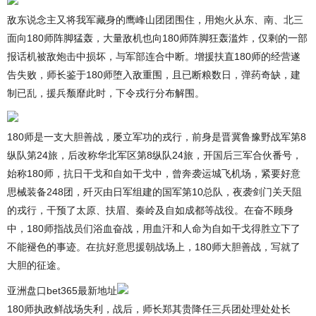
敌东说念主又将我军藏身的鹰峰山团团围住，用炮火从东、南、北三
面向180师阵脚猛轰，大量敌机也向180师阵脚狂轰滥炸，仅剩的一部
报话机被敌炮击中损坏，与军部连合中断。增援扶直180师的经营遂
告失败，师长鉴于180师堕入敌重围，且已断粮数日，弹药奇缺，建
制已乱，援兵颓靡此时，下令戎行分布解围。
180师是一支大胆善战，屡立军功的戎行，前身是晋冀鲁豫野战军第8
纵队第24旅，后改称华北军区第8纵队24旅，开国后三军合伙番号，
始称180师，抗日干戈和自如干戈中，曾奔袭运城飞机场，紧要好意
思械装备248团，歼灭由日军组建的国军第10总队，夜袭剑门关天阻
的戎行，干预了太原、扶眉、秦岭及自如成都等战役。在奋不顾身
中，180师指战员们浴血奋战，用血汗和人命为自如干戈得胜立下了
不能褪色的事迹。在抗好意思援朝战场上，180师大胆善战，写就了
大胆的征途。
亚洲盘口bet365最新地址
180师执政鲜战场失利，战后，师长郑其贵降任三兵团处理处处长