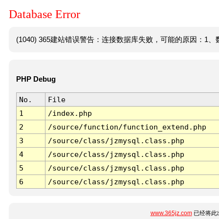
Database Error
(1040) 365建站错误警告：连接数据库失败，可能的原因：1、数
PHP Debug
No.
File
1
/index.php
2
/source/function/function_extend.php
3
/source/class/jzmysql.class.php
4
/source/class/jzmysql.class.php
5
/source/class/jzmysql.class.php
6
/source/class/jzmysql.class.php
www.365jz.com
已经将此