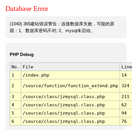
Database Error
(1040) 365建站错误警告：连接数据库失败，可能的原
因：1、数据库密码不对; 2、mysql未启动。
PHP Debug
No.
File
Line
1
/index.php
14
2
/source/function/function_extend.php
324
3
/source/class/jzmysql.class.php
211
4
/source/class/jzmysql.class.php
62
5
/source/class/jzmysql.class.php
94
6
/source/class/jzmysql.class.php
76