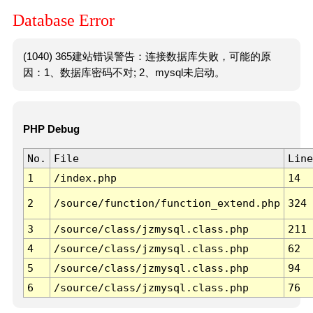
Database Error
(1040) 365建站错误警告：连接数据库失败，可能的原
因：1、数据库密码不对; 2、mysql未启动。
PHP Debug
No.
File
Line
1
/index.php
14
2
/source/function/function_extend.php
324
3
/source/class/jzmysql.class.php
211
4
/source/class/jzmysql.class.php
62
5
/source/class/jzmysql.class.php
94
6
/source/class/jzmysql.class.php
76