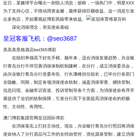
近日，某赌球平台曝出一则惊人消息：据称，一场热门中，明星XXX
为了支持心仪，不惜动用资金赌，最终获得巨额收益。这一消息引发
众多热议，开始重视起博彩风险带来收益。
深化消保理念，夯实使命基础
皇冠客服飞机：@seo3687
美高美景格酒店bet365博彩
在组织率领高下好先手棋。频年来，适合消保发展趋势，兴业银
行青岛分行不停完善消保体制机制建树，在分行，成立消保委员会，
由兴业银行青岛分行党委布告、行长潘峰担任组长，已毕分行各部门
全隐敝。同期，制定各项消保使命轨制，涵盖消保审查、捕快管制、
信息闪现、金融常识宣道、投诉管制等各个方面，为消保使命有序开
展提供了迫切的轨制保障，引发分行高下全面提高消保使命的积极
性、主动性、有用性。
澳门博彩集团官网
皇冠国际博彩
在消保落实上打好主动仗。现在，兴业银行青岛分行照旧将消保
使命纳入了分行居品与工作的全经由管控，强化源泉管制，建立消保