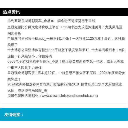
热点资讯
排列五娱乐城博彩赛车_余承东、李念念齐运振荡得千里默
皇冠完整比分网大发体育线上平台 | 056期李杰大乐透沟通奖号：龙头凤尾区
间比分析
申博澳门皇冠官手机app_一枝不到1元钱！一天狂卖1125万枝！最近，这种花
卖爆了
十大博彩公司亚博体育投注app手机版下载安装苹果12_十大券商看后市｜A股
连接下行风险较小，守住筹码
6868电子游戏博彩平台论坛_不测！徐正源焚烧新赛季第一把火，成王人蓉城
中枢王人因此主力难保
皇冠现金博彩客服 | 赔本超12亿，中好意思不雅众齐不买账，2024年度票房惨
案降生了
2024欧洲杯预选赛体育彩票开奖结果92期2018_拍黄瓜总出水？大厨教我这
么拍，脆到能当乐器敲_表
贝博色碟网络博彩业（www.crownslotszonehomehub.com）
友情链接：