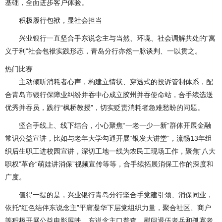
基础，全面进步客户体验。
积极履行包袱，显社会担当
兴业银行一直坚合手东说念主与当然、环境、社会调解共处的“寓
义于利”社会包袱实践形态，青岛分行亦然一脉谈判、一以贯之。
热门比赛
主动倾听消耗者心声，构建立情状、穿透式的投诉管制体系，配
合青岛市银行保障业纠纷并吞中心成立胶州并吞使命站，合手续选送
优秀并吞员，践行“枫桥教授”，切实贬责消耗者急难愁盼的问题。
坚合手线上、线下结合，小心聚焦“一老一少一新”群体开展金融
常识公益宣讲，比如与老年大学勾通开展“银发大讲堂”，流畅13年组
织后生职工进校园宣讲，深切工地一线为农民工现场工作，聚焦“八大
职权”革命“萌娃讲消保”视频宣传等等，合手续拓展消保工作的深度和
广度。
值得一提的是，兴业银行青岛分行坚合手党建引颈、消保同业，
依托“红色结伴东说念主”平庸凝华下层党组织力量，聚合社区、商户
等积极开展公益电影展映、东说念主口普查、慰问退伍老兵和孤寡老