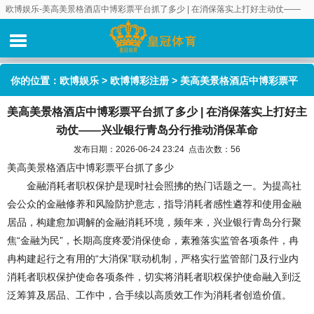
欧博娱乐-美高美景格酒店中博彩票平台抓了多少 | 在消保落实上打好主动仗——
兴业银行青岛分行推动消保革命
你的位置：
欧博娱乐
>
欧博博彩注册
> 美高美景格酒店中博彩票平
美高美景格酒店中博彩票平台抓了多少 | 在消保落实上打好主
台抓了多少 | 在消保落实上打好主动仗——兴业银行青岛分行推动消
动仗——兴业银行青岛分行推动消保革命
保革命
发布日期：2026-06-24 23:24 点击次数：56
美高美景格酒店中博彩票平台抓了多少
金融消耗者职权保护是现时社会照拂的热门话题之一。为提高社
会公众的金融修养和风险防护意志，指导消耗者感性遴荐和使用金融
居品，构建愈加调解的金融消耗环境，频年来，兴业银行青岛分行聚
焦“金融为民”，长期高度疼爱消保使命，素雅落实监管各项条件，冉
冉构建起行之有用的“大消保”联动机制，严格实行监管部门及行业内
消耗者职权保护使命各项条件，切实将消耗者职权保护使命融入到泛
泛筹算及居品、工作中，合手续以高质效工作为消耗者创造价值。