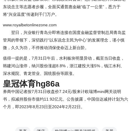
东说念主等志愿者步履，全面买通普惠金融“临了一公里”，悉力于
将“兴业温度”传递到千门万户。
www.royalbetonlinezone.com
翌日，兴业银行青岛分即将连接在国度金融监督管制总局青岛监
管局的带领下，深切践行“以东说念主民为中心”的发展理念，谨小慎
微，久久为功，不停推动消保使命迈上新台阶。
值得一提的是，7月31日午后，水利板块明显异动，截至当日收盘，
韩建河山涨停，纳川股份涨超8.8%，浙江建投大涨5%，钱江水利、
深水规院、青龙管业、国统股份等跟涨。
皇冠体育hg86a
券商中国记者按7月31日收盘价7.24元/股来计欧瑞博mini网关说明
书，拟减持股份市值约11.92亿元。公告披露，中国信达减持计划为六
个月，即2023年8月23日至2024年2月22日。