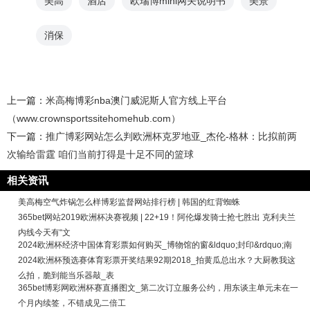
美高
酒店
欧瑞博mini网关说明书
美景
消保
上一篇：
米高梅博彩nba澳门威泥斯人官方线上平台
（www.crownsportssitehomehub.com）
下一篇：
推广博彩网站怎么判欧洲杯克罗地亚_杰伦-格林：比拟前两
次输给雷霆 咱们当前打得是十足不同的篮球
相关资讯
美高梅空气炸锅怎么样博彩监督网站排行榜 | 韩国的红背蜘蛛
365bet网站2019欧洲杯决赛视频 | 22+19！阿伦爆发骑士抢七胜出 克利夫兰
内线今天有“文
2024欧洲杯经济中国体育彩票如何购买_博物馆的窗&ldquo;封印&rdquo;南
2024欧洲杯预选赛体育彩票开奖结果92期2018_拍黄瓜总出水？大厨教我这
么拍，脆到能当乐器敲_表
365bet博彩网欧洲杯赛直播图文_第二次订立服务公约，用东谈主单元未在一
个月内续签，不错成见二倍工