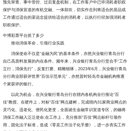
预先审查、事中管控、过后复盘机制，在工作客户中已毕消耗者职权
保护与消保宣道的有机交融、一体鼓吹，切实作念到将适合的居品或
工作通过适合的渠说念提供给适合的消耗者，以执行行径加强消耗者
职权保护。
中博彩票平台抓了多少
推动消保革命，引颈行业实践
消保使命不仅是“金融为民”的基本条件，亦然兴业银行青岛分行
自己高质料发展的内在条件。频年来，兴业银行青岛分行坚合手“工作
立行，消保先行”，反复打磨、精雕细琢，2023年6月，兴业银行青岛
分行商业部获评世界“百佳示范单元”，亦然昔时轻岛市金融机构惟逐
个家获评的银行。
以此为机会，在兴业银行青岛分行在辖内各机构全行推论“百
佳”教授。在硬件上，对标“百佳”网点建树，完成辖内31家商业网点的
灵巧化、适老化、便民化更变，全面诞生金融常识宣道专区，的确将
消保工作融入泛泛使命;在工作上，充分推崇“百佳”网点标杆引颈作
用，固化法子标准，造成《零卖工作法子化手册》，进一步夯实工作