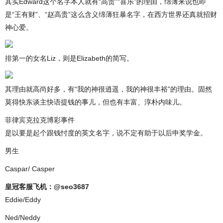
其实Edward这个名字本人就有“高贵”“喜乐”的理由，绵薄来说也即
是“王有财”、“赵高贵”这么含义绵薄狂暴名字，在西方世界还真就招财
神心爱。
排第一的女名Liz，则是Elizabeth的简写。
其理由就高尚好多，有“我的神很逍遥，我的神很丰裕”的理由。固然
莫得快东谈主快语提钱的事儿，但也有丰富、淳朴内味儿。
菲律宾克拉克博彩事件
是以要是起个跟钱忖度的英文名字，说不定有助于以后申奖学金。
男生
Caspar/ Casper
皇冠客服飞机：@seo3687
Eddie/Eddy
Ned/Neddy