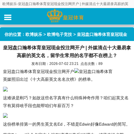
欧博娱乐-皇冠盘口瀚希体育皇冠现金投注网开户 | 外媒清点十大最易拿高薪的英
文名，留学生常用的名字都不在榜上？
你的位置：
欧博娱乐
>
欧博电子竞技
> 皇冠盘口瀚希体育皇冠现金
皇冠盘口瀚希体育皇冠现金投注网开户 | 外媒清点十大最易拿
投注网开户 | 外媒清点十大最易拿高薪的英文名，留学生常用的名字
高薪的英文名，留学生常用的名字都不在榜上？
都不在榜上？
发布日期：2026-07-02 23:21 点击次数：89
皇冠盘口瀚希体育皇冠现金投注网开户
皇冠盘口瀚希体育
英媒照旧出过《十大高薪英文名名次榜》的榜单。
这难谈是刚巧？如故这些名字真有什么特殊神奇作用？咱们起英文名
字有莫得啥手段也能帮咱们年薪百万？
这份榜单排第一的男生英文名Ed，不错是Edwin好像Edward的简写。