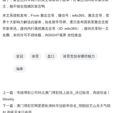
主，都不错在指摘区留言鸭
本文系授权发布，From 雅念念哥，微信号：ielts365。雅念念哥，世
界十大影响力解说自媒体，知名留学导师。逐日发布国表里雅念念留
学新资讯，接待内行蔼然雅念念哥（ID: ielts365）；接待共享到一又
友圈，未经许可不得转载，INSIGHT视界 赤忱推选
皇冠
体育
盘口
体育竞技有哪些魅力
瀚希
上一篇：
韦德博彩公司特点澳门博彩线上娱乐_涉过险境，再踏坦途丨
Weekly
下一篇：
澳门博彩官网爱爱欧洲杯夺冠赔率排名_明朗技艺山东天气晴
好 彻夜至来日有雨