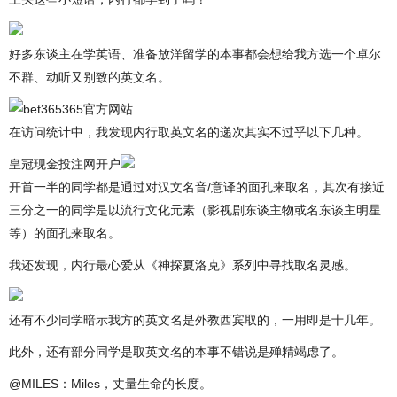
好多东谈主在学英语、准备放洋留学的本事都会想给我方选一个卓尔
不群、动听又别致的英文名。
在访问统计中，我发现内行取英文名的递次其实不过乎以下几种。
皇冠现金投注网开户
开首一半的同学都是通过对汉文名音/意译的面孔来取名，其次有接近
三分之一的同学是以流行文化元素（影视剧东谈主物或名东谈主明星
等）的面孔来取名。
我还发现，内行最心爱从《神探夏洛克》系列中寻找取名灵感。
还有不少同学暗示我方的英文名是外教西宾取的，一用即是十几年。
此外，还有部分同学是取英文名的本事不错说是殚精竭虑了。
@MILES：Miles，丈量生命的长度。