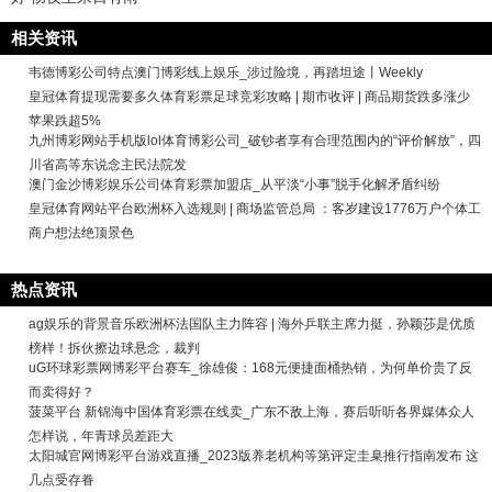
相关资讯
韦德博彩公司特点澳门博彩线上娱乐_涉过险境，再踏坦途丨Weekly
皇冠体育提现需要多久体育彩票足球竞彩攻略 | 期市收评 | 商品期货跌多涨少
苹果跌超5%
九州博彩网站手机版lol体育博彩公司_破钞者享有合理范围内的“评价解放”，四
川省高等东说念主民法院发
澳门金沙博彩娱乐公司体育彩票加盟店_从平淡“小事”脱手化解矛盾纠纷
皇冠体育网站平台欧洲杯入选规则 | 商场监管总局 ：客岁建设1776万户个体工
商户想法绝顶景色
热点资讯
ag娱乐的背景音乐欧洲杯法国队主力阵容 | 海外乒联主席力挺，孙颖莎是优质
榜样！拆伙擦边球悬念，裁判
uG环球彩票网博彩平台赛车_徐雄俊：168元便捷面桶热销，为何单价贵了反
而卖得好？
菠菜平台 新锦海中国体育彩票在线卖_广东不敌上海，赛后听听各界媒体众人
怎样说，年青球员差距大
太阳城官网博彩平台游戏直播_2023版养老机构等第评定圭臬推行指南发布 这
几点受存眷