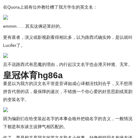
在Quora上就有位外教吐槽了我方学生的英文名：
emmm……其实这俩还算好的。
更有甚者，演义或影视剧看得相比多，以为路西式确实帅，是以就叫
Lucifer了。
且不说路西式有恶魔的理由，内行起汉文名字也会湮灭钟馗、无常。
皇冠体育hg86a
要是以为我方的汉文名不管是音译如成心译都没找到合乎，又不想用
拼音代替的话，最保障的递次，不错挑一个你心爱的好意思剧或英剧
的变装名字。
因为编剧们在给变装起名字的本事会格外把稳名字的含义，一般情况
下都是和东谈主设脾气相匹配的。
临了，要是想共享我方的英文名取名小故事，好像想找同名有缘东谈