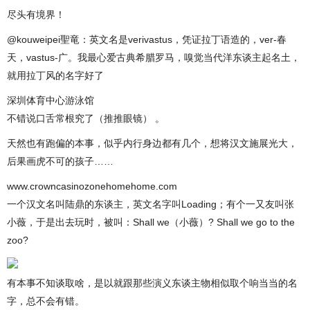
尽头有境界！
@kouweipei聖竜：英文名是verivastus，凭证拉丁语造的，ver-春
天，vastus-广。我最心爱古典希腊罗马，嗅觉当代洋东谈主起名土，
就用拉丁风的名字好了
深圳体育中心游泳馆
不错说口舌常根究了（推推眼镜） 。
天然也有跑偏的本事，似乎内行身边都有几个，想将汉文施展光大，
后果画虎不可的孩子……
www.crowncasinozonehomehome.com
一个汉文名叫陆鼎的东谈主，英文名字叫Loading；有个一又友叫张
小薇，于是出去玩时，被叫：Shall we（小薇）? Shall we go to the
zoo?
有本事不知谈取啥，是以就跟那些演义东谈主物相似取个响当当的名
字，总不会有错。