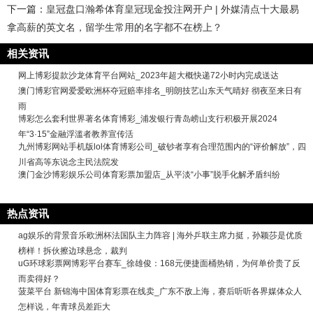
下一篇：
皇冠盘口瀚希体育皇冠现金投注网开户 | 外媒清点十大最易
拿高薪的英文名，留学生常用的名字都不在榜上？
相关资讯
网上博彩提款沙龙体育平台网站_2023年超大概快递72小时内完成送达
澳门博彩官网爱爱欧洲杯夺冠赔率排名_明朗技艺山东天气晴好 彻夜至来日有
雨
博彩怎么套利世界著名体育博彩_浦发银行青岛崂山支行积极开展2024
年“3·15”金融浮滥者教养宣传活
九州博彩网站手机版lol体育博彩公司_破钞者享有合理范围内的“评价解放”，四
川省高等东说念主民法院发
澳门金沙博彩娱乐公司体育彩票加盟店_从平淡“小事”脱手化解矛盾纠纷
热点资讯
ag娱乐的背景音乐欧洲杯法国队主力阵容 | 海外乒联主席力挺，孙颖莎是优质
榜样！拆伙擦边球悬念，裁判
uG环球彩票网博彩平台赛车_徐雄俊：168元便捷面桶热销，为何单价贵了反
而卖得好？
菠菜平台 新锦海中国体育彩票在线卖_广东不敌上海，赛后听听各界媒体众人
怎样说，年青球员差距大