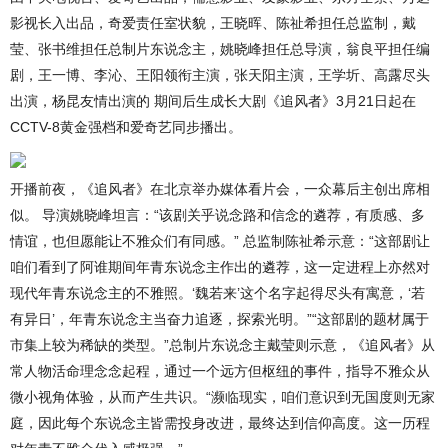
影视长入出品，奇爱责任室状貌，王晓晖、陈祉希担任总监制，戴
莹、张书维担任总制片东说念主，姚晓峰担任总导演，翁良平担任编
剧，王一博、李沁、王阳领衔主演，张天阳主演，王学圻、高露尽头
出演，杨昆友情出演的 期间后生成长大剧《追风者》3月21日起在
CCTV-8黄金强档和爱奇艺同步播出。
开播前夜，《追风者》在北京举办媒体看片会，一众幕后主创出席相
似。 导演姚晓峰坦言：“该剧关乎说念路和信念的遴荐，有质感、多
情谊，也但愿能让不雅众们有同感。” 总监制陈祉希示意：“这部剧让
咱们看到了阿谁期间年青东说念主作出的遴荐，这一定进程上亦然对
现代年青东说念主的不雅照。‘魏若来’这个名字起得尽头有寓意，‘若
有异日’，年青东说念主当奋力追逐，探索光明。”“这部剧的题材属于
市集上较为稀缺的类型。”总制片东说念主戴莹则示意，《追风者》从
常人物活命理念念起程，通过一个远方但枢纽的事件，指导不雅众从
微小视角体验，从而产生共识。“濒临现实，咱们意识到无国度则无家
庭，因此每个东说念主皆需投身改进，最终达到信仰高度。这一历程