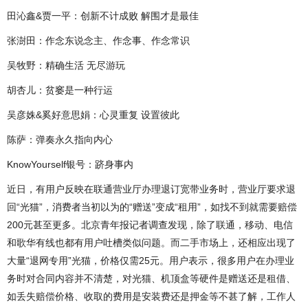
田沁鑫&贾一平：创新不计成败 解围才是最佳
张澍田：作念东说念主、作念事、作念常识
吴牧野：精确生活 无尽游玩
胡杏儿：贫窭是一种行运
吴彦姝&奚好意思娟：心灵重复 设置彼此
陈萨：弹奏永久指向内心
KnowYourself银号：跻身事内
近日，有用户反映在联通营业厅办理退订宽带业务时，营业厅要求退
回“光猫”，消费者当初以为的“赠送”变成“租用”，如找不到就需要赔偿
200元甚至更多。北京青年报记者调查发现，除了联通，移动、电信
和歌华有线也都有用户吐槽类似问题。而二手市场上，还相应出现了
大量“退网专用”光猫，价格仅需25元。用户表示，很多用户在办理业
务时对合同内容并不清楚，对光猫、机顶盒等硬件是赠送还是租借、
如丢失赔偿价格、收取的费用是安装费还是押金等不甚了解，工作人