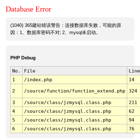
Database Error
(1040) 365建站错误警告：连接数据库失败，可能的原
因：1、数据库密码不对; 2、mysql未启动。
PHP Debug
No.
File
Line
1
/index.php
14
2
/source/function/function_extend.php
324
3
/source/class/jzmysql.class.php
211
4
/source/class/jzmysql.class.php
62
5
/source/class/jzmysql.class.php
94
6
/source/class/jzmysql.class.php
76