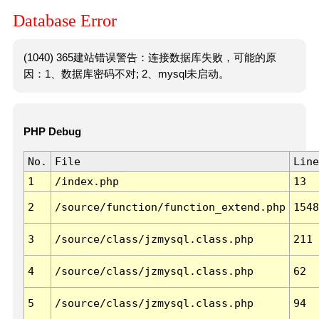
Database Error
(1040) 365建站错误警告：连接数据库失败，可能的原
因：1、数据库密码不对; 2、mysql未启动。
PHP Debug
No.
File
Line
1
/index.php
13
2
/source/function/function_extend.php
1548
3
/source/class/jzmysql.class.php
211
4
/source/class/jzmysql.class.php
62
5
/source/class/jzmysql.class.php
94