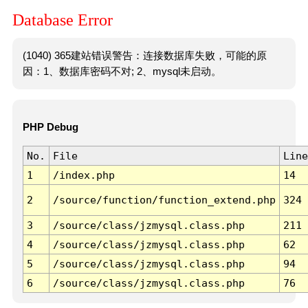
Database Error
(1040) 365建站错误警告：连接数据库失败，可能的原
因：1、数据库密码不对; 2、mysql未启动。
PHP Debug
No.
File
Line
1
/index.php
14
2
/source/function/function_extend.php
324
3
/source/class/jzmysql.class.php
211
4
/source/class/jzmysql.class.php
62
5
/source/class/jzmysql.class.php
94
6
/source/class/jzmysql.class.php
76