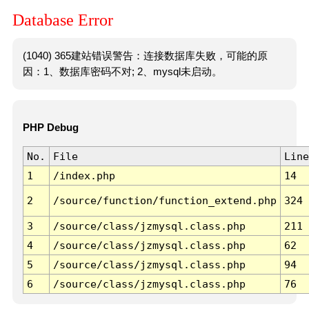
Database Error
(1040) 365建站错误警告：连接数据库失败，可能的原
因：1、数据库密码不对; 2、mysql未启动。
PHP Debug
No.
File
Line
1
/index.php
14
2
/source/function/function_extend.php
324
3
/source/class/jzmysql.class.php
211
4
/source/class/jzmysql.class.php
62
5
/source/class/jzmysql.class.php
94
6
/source/class/jzmysql.class.php
76