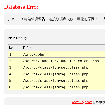
Database Error
(1040) 365建站错误警告：连接数据库失败，可能的原因：1、数
PHP Debug
No.
File
1
/index.php
2
/source/function/function_extend.php
3
/source/class/jzmysql.class.php
4
/source/class/jzmysql.class.php
5
/source/class/jzmysql.class.php
6
/source/class/jzmysql.class.php
www.365jz.com
已经将此