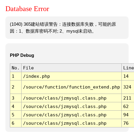
Database Error
(1040) 365建站错误警告：连接数据库失败，可能的原
因：1、数据库密码不对; 2、mysql未启动。
PHP Debug
No.
File
Line
1
/index.php
14
2
/source/function/function_extend.php
324
3
/source/class/jzmysql.class.php
211
4
/source/class/jzmysql.class.php
62
5
/source/class/jzmysql.class.php
94
6
/source/class/jzmysql.class.php
76