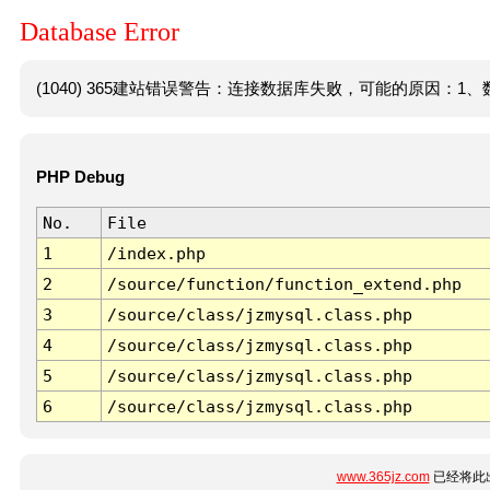
Database Error
(1040) 365建站错误警告：连接数据库失败，可能的原因：1、数
PHP Debug
No.
File
1
/index.php
2
/source/function/function_extend.php
3
/source/class/jzmysql.class.php
4
/source/class/jzmysql.class.php
5
/source/class/jzmysql.class.php
6
/source/class/jzmysql.class.php
www.365jz.com
已经将此