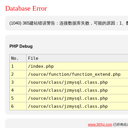
Database Error
(1040) 365建站错误警告：连接数据库失败，可能的原因：1、数
PHP Debug
No.
File
1
/index.php
2
/source/function/function_extend.php
3
/source/class/jzmysql.class.php
4
/source/class/jzmysql.class.php
5
/source/class/jzmysql.class.php
6
/source/class/jzmysql.class.php
www.365jz.com
已经将此